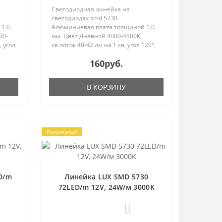
Светодиодная линейка на
светодиодах smd 5730.
1.0
Алюминиевая плата толщиной 1.0
00-
мм. Цвет Дневной 4000-4500К,
, угол
св.поток 40-42 лм на 1 св, угол 120°,
ь 24
Питание DC12V, мощность 24 Вт.
160руб.
ровод
Размеры 1000х12х2.0 мм. Провод
й
для подключения 15 см с одной
стороны...
В КОРЗИНУ
Популярный
D/m
Линейка LUX SMD 5730
72LED/m 12V, 24W/м 3000К
0