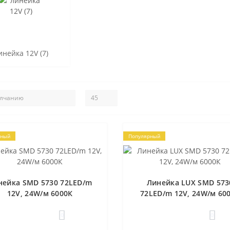
инейка 12V (7)
рный
Популярный
нейка SMD 5730 72LED/m
Линейка LUX SMD 573
12V, 24W/м 6000К
72LED/m 12V, 24W/м 60
0
0