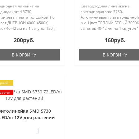
одиодная линейка на
Светодиодная линейка на
диодах smd 5730.
светодиодах smd 5730.
иниевая плата толщиной 1.0
Алюминиевая плата толщиной 
Цвет ДНЕВНОЙ 4000-4500К,
мм. Цвет ТЕПЛЫЙ БЕЛЫЙ 3000К
ток 40-42 лм на 1 св, угол 120°,
св.поток 40-42 лм на 1 св, угол 
ние DC12V, мощность 24 Вт.
Питание DC12V, мощность 24 В
200руб.
160руб.
еры 1000х10х2.0 мм. Провод
Размеры 1000х12х2.0 мм. Пров
подключения 15 см с одной
для подключения 15 см с одно
ны...
стороны...
В КОРЗИНУ
В КОРЗИНУ
ярный
вается
итолинейка SMD 5730
LED/m 12V для растений
0