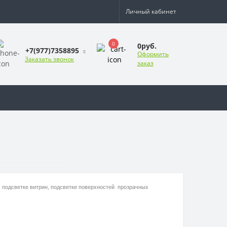
Личный кабинет
0
0руб.
+7(977)7358895
Оформить
Заказать звонок
заказ
 подсветке витрин, подсветке поверхностей прозрачных