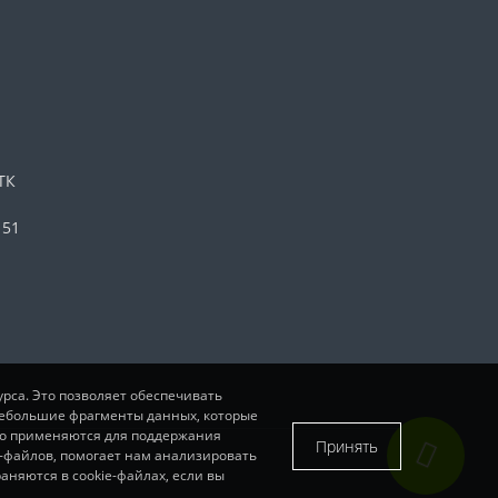
ТК
 51
урса. Это позволяет обеспечивать
 небольшие фрагменты данных, которые
око применяются для поддержания
Принять
e-файлов, помогает нам анализировать
няются в cookie-файлах, если вы