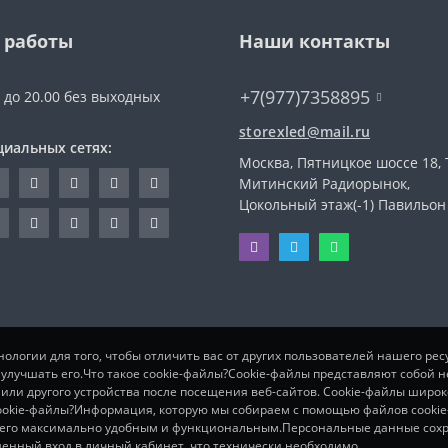
 работы
Наши контакты
+7(977)7358895
0 до 20.00 без выходных
storexled@mail.ru
циальных сетях:
Москва, Пятницкое шоссе 18, 
Митинский Радиорынок,
Цокольный этаж(-1) Павильон
ологии для того, чтобы отличить вас от других пользователей нашего рес
 улучшать его.Что такое cookie-файлы?Cookie-файлы представляют собой
 или другого устройства после посещения веб-сайтов. Cookie-файлы шир
 cookie-файлы?Информация, которую мы собираем с помощью файлов cooki
ть его максимально удобным и функциональным.Персональные данные сохра
енный вход в личный кабинет, что технически необходимо.