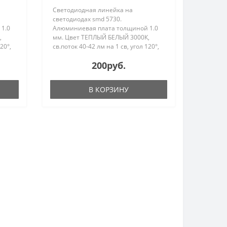
Светодиодная линейка на
светодиодах smd 5730.
1.0
Алюминиевая плата толщиной 1.0
,
мм. Цвет ТЕПЛЫЙ БЕЛЫЙ 3000К,
120°,
св.поток 40-42 лм на 1 св, угол 120°,
т.
Питание DC12V, мощность 24 Вт.
200руб.
од
Размеры 1000х10х2.0 мм. Провод
й
для подключения 15 см с одной
стороны...
В КОРЗИНУ