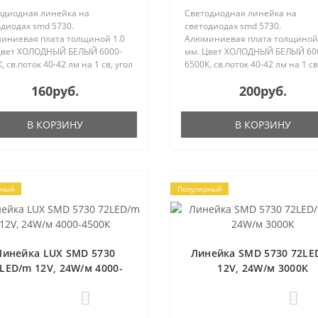
одиодная линейка на
Светодиодная линейка на
диодах smd 5730.
светодиодах smd 5730.
иниевая плата толщиной 1.0
Алюминиевая плата толщиной 
Цвет ХОЛОДНЫЙ БЕЛЫЙ 6000-
мм. Цвет ХОЛОДНЫЙ БЕЛЫЙ 60
, св.поток 40-42 лм на 1 св, угол
6500К, св.поток 40-42 лм на 1 св
, Питание DC12V, мощность 24
120°, Питание DC12V, мощност
160руб.
200руб.
азмеры 1000х12х2.0 мм. Провод
Вт. Размеры 1000х10х2.0 мм. П
подключения 15 см с одной
для подключения 15 см с одно
ны...
стороны...
В КОРЗИНУ
В КОРЗИНУ
рный
Популярный
Линейка LUX SMD 5730
Линейка SMD 5730 72LE
LED/m 12V, 24W/м 4000-
12V, 24W/м 3000К
4500К
0
0