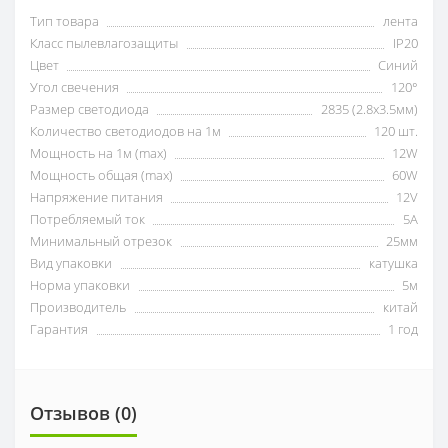
Тип товара
лента
Класс пылевлагозащиты
IP20
Цвет
Синий
Угол свечения
120°
Размер светодиода
2835 (2.8x3.5мм)
Количество светодиодов на 1м
120 шт.
Мощность на 1м (max)
12W
Мощность общая (max)
60W
Напряжение питания
12V
Потребляемый ток
5А
Минимальный отрезок
25мм
Вид упаковки
катушка
Норма упаковки
5м
Производитель
китай
Гарантия
1 год
Отзывов (0)