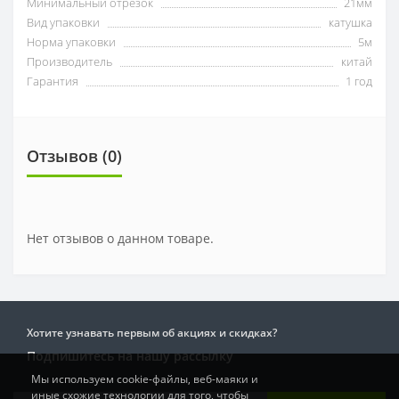
Минимальный отрезок
21мм
Вид упаковки
катушка
Норма упаковки
5м
Производитель
китай
Гарантия
1 год
Отзывов (0)
Нет отзывов о данном товаре.
Хотите узнавать первым об акциях и скидках?
Подпишитесь на нашу рассылку
Мы используем cookie-файлы, веб-маяки и
иные схожие технологии для того, чтобы