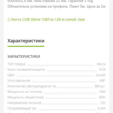
5000х5х1,6 мм. Мин.отрезок 21 мм. Гарантия 1 год.
Обязательна установка на профиль.
Пакет 5м. Цена за 1м
Лента COB 384/м 10ВТ/м 12В м синий
,
5мм
Характеристики
ХАРАКТЕРИСТИКИ
Тип товара
лента
Класс пылевлагозащиты
IP20
Цвет
синий
Угол свечения
140°
Количество светодиодов на 1м
384 шт.
Мощность на 1м (max)
10W
Мощность общая (max)
50W
Напряжение питания
12V
Потребляемый ток
4,16А