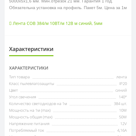
5000х5х1,6 мм. Мин.отрезок 21 мм. Гарантия 1 год.
Обязательна установка на профиль.
Пакет 5м. Цена за 1м
Лента COB 384/м 10ВТ/м 12В м синий
,
5мм
Характеристики
ХАРАКТЕРИСТИКИ
Тип товара
лента
Класс пылевлагозащиты
IP20
Цвет
синий
Угол свечения
140°
Количество светодиодов на 1м
384 шт.
Мощность на 1м (max)
10W
Мощность общая (max)
50W
Напряжение питания
12V
Потребляемый ток
4,16А