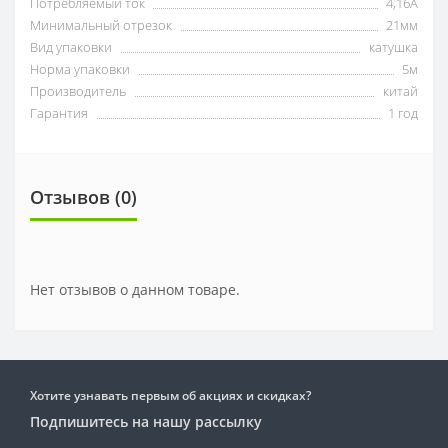
Потребляемый ток
4,16А
Минимальный отрезок
21мм
Вид упаковки
катушка
Норма упаковки
5м
Производитель
китай
Гарантия
1 год
Отзывов (0)
Нет отзывов о данном товаре.
Хотите узнавать первым об акциях и скидках?
Подпишитесь на нашу рассылку