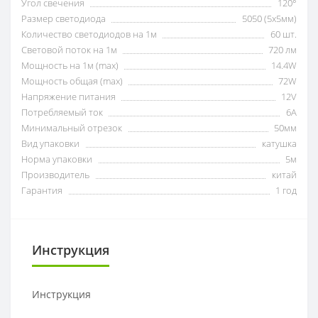
Угол свечения
120°
Размер светодиода
5050 (5x5мм)
Количество светодиодов на 1м
60 шт.
Световой поток на 1м
720 лм
Мощность на 1м (max)
14.4W
Мощность общая (max)
72W
Напряжение питания
12V
Потребляемый ток
6А
Минимальный отрезок
50мм
Вид упаковки
катушка
Норма упаковки
5м
Производитель
китай
Гарантия
1 год
Инструкция
Инструкция