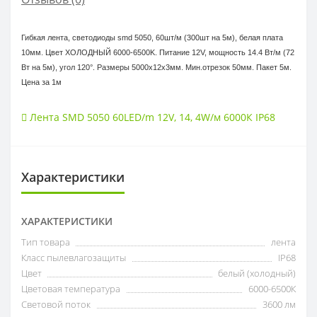
Гибкая лента, светодиоды smd 5050, 60шт/м (300шт на 5м), белая плата
10мм. Цвет ХОЛОДНЫЙ 6000-6500K. Питание 12V, мощность 14.4 Вт/м (72
Вт на 5м), угол 120°. Размеры 5000х12x3мм. Мин.отрезок 50мм. Пакет 5м.
Цена за 1м
Лента SMD 5050 60LED/m 12V
,
14
,
4W/м 6000К IP68
Характеристики
ХАРАКТЕРИСТИКИ
Тип товара
лента
Класс пылевлагозащиты
IP68
Цвет
белый (холодный)
Цветовая температура
6000-6500К
Световой поток
3600 лм