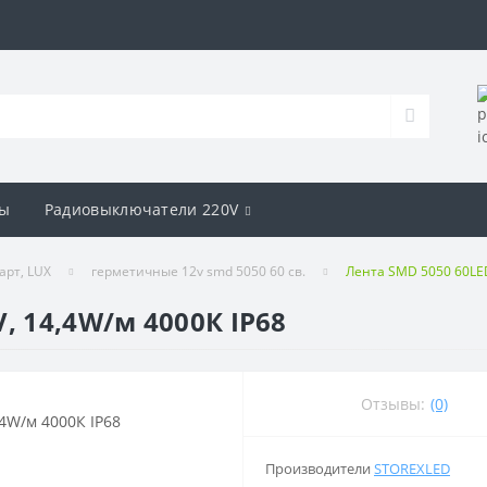
ы
Радиовыключатели 220V
арт, LUX
герметичные 12v smd 5050 60 св.
Лента SMD 5050 60LED
, 14,4W/м 4000К IP68
Отзывы:
(0)
Производители
STOREXLED