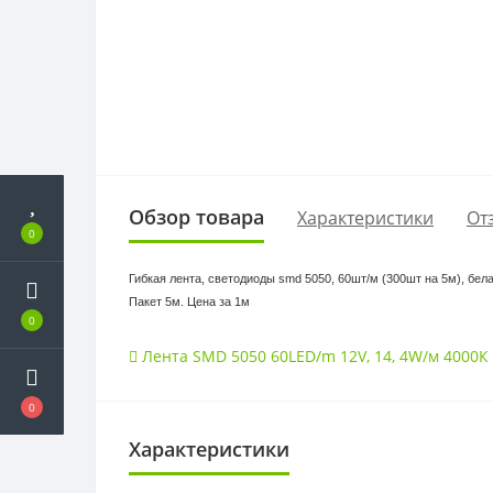
Обзор товара
Характеристики
От
0
Гибкая лента, светодиоды smd 5050, 60шт/м (300шт на 5м), бе
Пакет 5м. Цена за 1м
0
Лента SMD 5050 60LED/m 12V
,
14
,
4W/м 4000К 
0
Характеристики