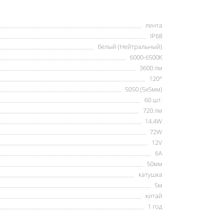
лента
IP68
белый (Нейтральный)
6000-6500К
3600 лм
120°
5050 (5x5мм)
60 шт.
720 лм
14.4W
72W
12V
6А
50мм
катушка
5м
китай
1 год