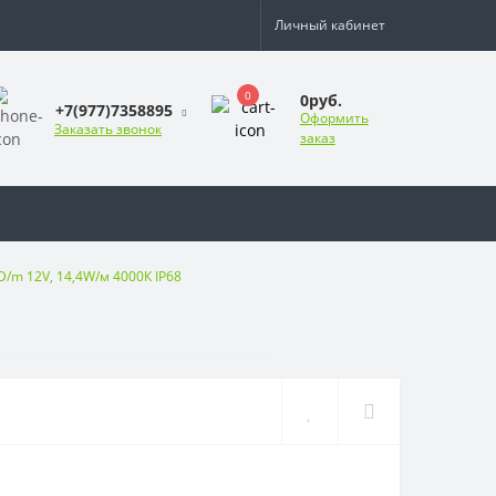
Личный кабинет
0
0руб.
+7(977)7358895
Оформить
Заказать звонок
заказ
/m 12V, 14,4W/м 4000К IP68