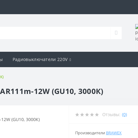
ы
Радиовыключатели 220V
К)
AR111m-12W (GU10, 3000К)
Отзывы:
(0)
Производители
BRAWEX