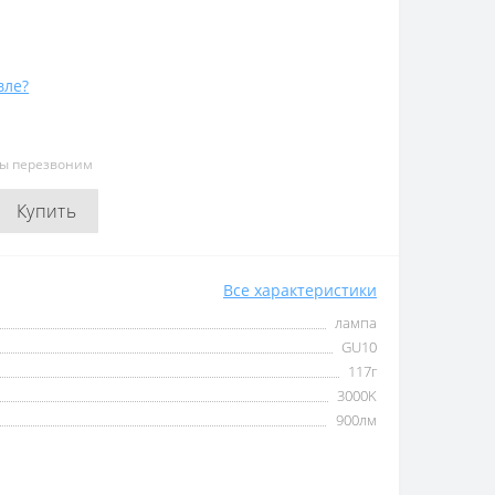
вле?
мы перезвоним
Купить
Все характеристики
лампа
GU10
117г
3000K
900лм