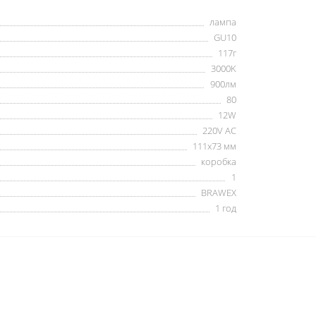
лампа
GU10
117г
3000K
900лм
80
12W
220V AC
111х73 мм
коробка
1
BRAWEX
1 год