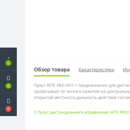
0
Обзор товара
Характеристики
Ин
Пульт HiTE PRO DST-1 предназначен для диста
0
срабатывает от легкого нажатия на центральн
открытой местности дальность действия соста
0
Пульт дистанционного управления HiTE PRO 