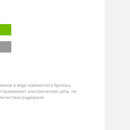
енное в виде компактного брелока,
ет/размыкает электрическую цепь. На
оличеством радиореле.