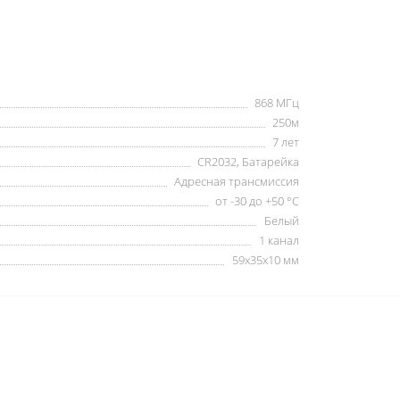
868 МГц
250м
7 лет
CR2032, Батарейка
Адресная трансмиссия
от -30 до +50 °С
Белый
1 канал
59x35x10 мм