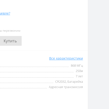
евле?
мы перезвоним
Купить
Все характеристики
868 МГц
250м
7 лет
CR2032, Батарейка
Адресная трансмиссия