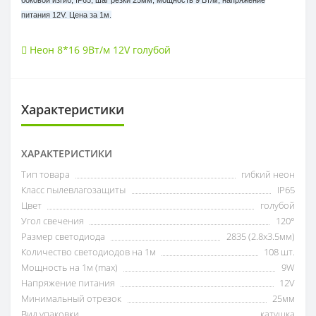
боковой изгиб, IP65, шаг резки 25мм, мощность 9 Вт/м, напряжение
питания 12V. Цена за 1м.
Неон 8*16 9Вт/м 12V голубой
Характеристики
ХАРАКТЕРИСТИКИ
Тип товара
гибкий неон
Класс пылевлагозащиты
IP65
Цвет
голубой
Угол свечения
120°
Размер светодиода
2835 (2.8x3.5мм)
Количество светодиодов на 1м
108 шт.
Мощность на 1м (max)
9W
Напряжение питания
12V
Минимальный отрезок
25мм
Вид упаковки
катушка