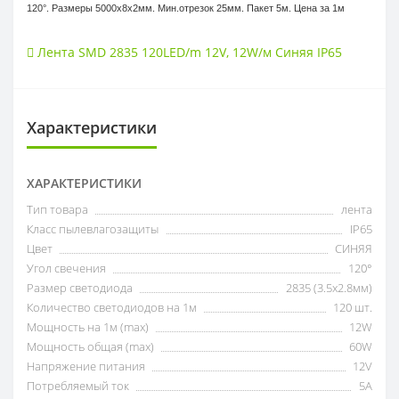
120°. Размеры 5000х8x2мм. Мин.отрезок 25мм. Пакет 5м. Цена за 1м
Лента SMD 2835 120LED/m 12V
,
12W/м Синяя IP65
Характеристики
ХАРАКТЕРИСТИКИ
Тип товара
лента
Класс пылевлагозащиты
IP65
Цвет
СИНЯЯ
Угол свечения
120°
Размер светодиода
2835 (3.5x2.8мм)
Количество светодиодов на 1м
120 шт.
Мощность на 1м (max)
12W
Мощность общая (max)
60W
Напряжение питания
12V
Потребляемый ток
5А