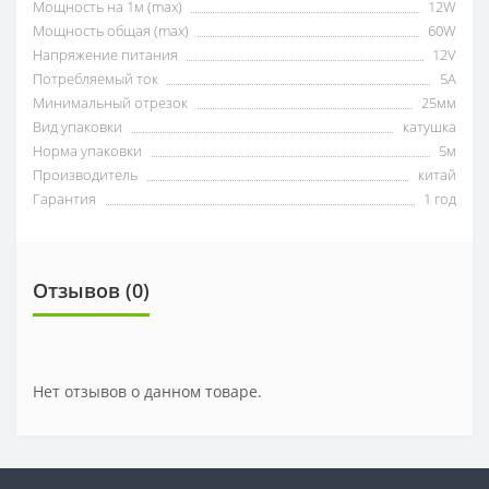
Мощность на 1м (max)
12W
Мощность общая (max)
60W
Напряжение питания
12V
Потребляемый ток
5А
Минимальный отрезок
25мм
Вид упаковки
катушка
Норма упаковки
5м
Производитель
китай
Гарантия
1 год
Отзывов (0)
Нет отзывов о данном товаре.