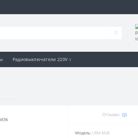
ы
Радиовыключатели 220V
Отзывы:
(0)
Модель:
LRM-M36