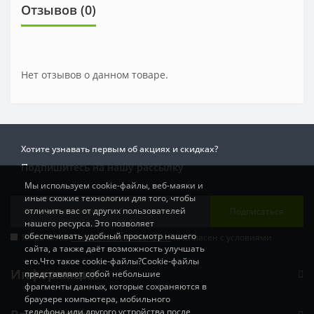
Отзывов (0)
Нет отзывов о данном товаре.
Хотите узнавать первым об акциях и скидках?
Подпишитесь на нашу рассылку
Мы используем cookie-файлы, веб-маяки и
иные схожие технологии для того, чтобы
отличить вас от других пользователей
Подписаться
нашего ресурса. Это позволяет
обеспечивать удобный просмотр нашего
Я прочитал
Политика Безопасности
и согласен с условиями
сайта, а также даёт возможность улучшать
его.Что такое cookie-файлы?Cookie-файлы
Информация
представляют собой небольшие
фрагменты данных, которые сохраняются в
браузере компьютера, мобильного
телефона или другого устройства после