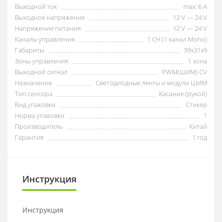
Выходной ток
max: 6 A
Выходное напряжение
12 V — 24 V
Напряжение питания
12 V — 24 V
Каналы управления
1 CH (1 канал Mono)
Габариты
39х31х9
Зоны управления
1 зона
Выходной сигнал
PWM(ШИМ) CV
Назначение
Светодиодные ленты и модули ШИМ
Тип сенсора
Касание (рукой)
Вид упаковки
Стикер
Норма упаковки
1
Производитель
Китай
Гарантия
1 год
Инструкция
Инструкция