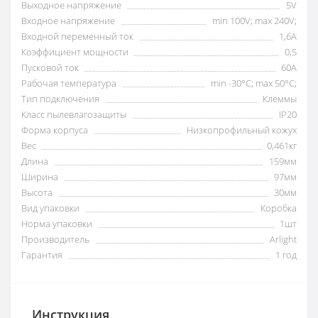
Выходное напряжение
5V
Входное напряжение
min 100V; max 240V;
Входной переменный ток
1,6А
Коэффициент мощности
0,5
Пусковой ток
60А
Рабочая температура
min -30°C; max 50°C;
Тип подключения
Клеммы
Класс пылевлагозащиты
IP20
Форма корпуса
Низкопрофильный кожух
Вес
0,461кг
Длина
159мм
Ширина
97мм
Высота
30мм
Вид упаковки
Коробка
Норма упаковки
1шт
Производитель
Arlight
Гарантия
1 год
Инструкция