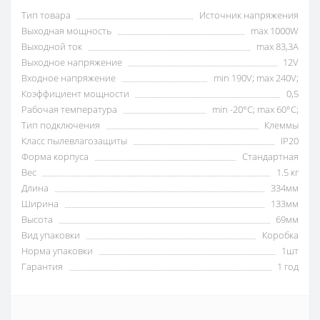
Тип товара
Источник напряжения
Выходная мощность
max 1000W
Выходной ток
max 83,3А
Выходное напряжение
12V
Входное напряжение
min 190V; max 240V;
Коэффициент мощности
0,5
Рабочая температура
min -20°C; max 60°C;
Тип подключения
Клеммы
Класс пылевлагозащиты
IP20
Форма корпуса
Стандартная
Вес
1.5 кг
Длина
334мм
Ширина
133мм
Высота
69мм
Вид упаковки
Коробка
Норма упаковки
1шт
Гарантия
1 год