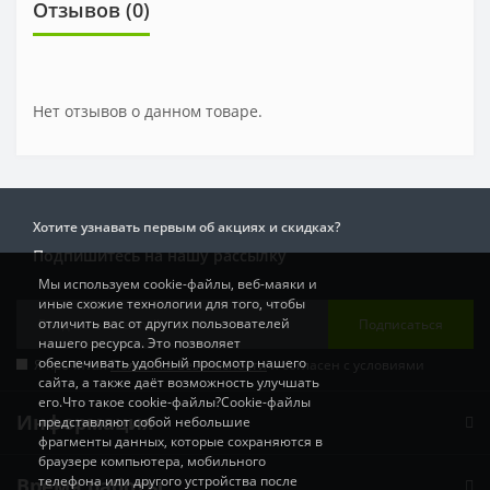
Отзывов (0)
Нет отзывов о данном товаре.
Хотите узнавать первым об акциях и скидках?
Подпишитесь на нашу рассылку
Мы используем cookie-файлы, веб-маяки и
иные схожие технологии для того, чтобы
отличить вас от других пользователей
Подписаться
нашего ресурса. Это позволяет
обеспечивать удобный просмотр нашего
Я прочитал
Политика Безопасности
и согласен с условиями
сайта, а также даёт возможность улучшать
его.Что такое cookie-файлы?Cookie-файлы
Информация
представляют собой небольшие
фрагменты данных, которые сохраняются в
браузере компьютера, мобильного
телефона или другого устройства после
Время работы