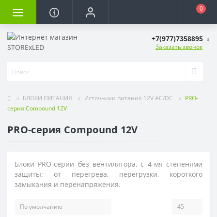
0
+7(977)7358895
Заказать звонок
БЛОКИ ПИТАНИЯ
Источники питания 12V AC/DC
PRO-
серия Compound 12V
PRO-серия Compound 12V
Блоки PRO-серии без вентилятора, с 4-мя степенями
защиты: от перегрева, перегрузки, короткого
замыкания и перенапряжения.