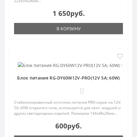
223х59х28мм...
1 650руб.
В КОРЗИНУ
Блок питания RG-DY60W12V-PRO(12V 5A; 60W)
0
Стабилизированный источник питания PRO-серии на 12V;
5A; 60W открытого типа, используется для лент. модулей и
других светодиодных изделий. Размером 144х48х28мм...
600руб.