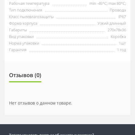
Рабочая температура
min -45°C; max 80°C;
Тип подключения
Провода
Класс пылевлагозащиты
IP67
Форма корпуса
Узкий длинный
Габариты
270х78х36
Вид упаковки
Коробка
Норма упаковки
1шт
Гарантия
1 год
Отзывов (0)
Нет отзывов о данном товаре.
Хотите узнавать первым об акциях и скидках?