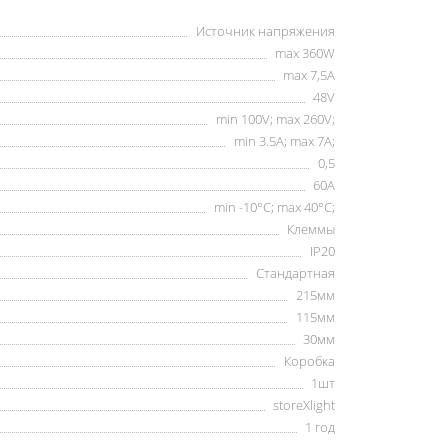
Источник напряжения
max 360W
max 7,5А
48V
min 100V; max 260V;
min 3.5А; max 7А;
0,5
60А
min -10°C; max 40°C;
Клеммы
IP20
Стандартная
215мм
115мм
30мм
Коробка
1шт
storeXlight
1 год