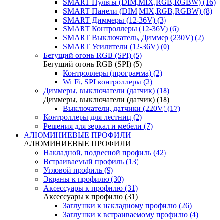
SMART Пульты (DIM,MIX,RGB,RGBW) (16)
SMART Панели (DIM,MIX,RGB,RGBW) (8)
SMART Диммеры (12-36V) (3)
SMART Контроллеры (12-36V) (6)
SMART Выключатель, Диммер (230V) (2)
SMART Усилители (12-36V) (0)
Бегущий огонь RGB (SPI) (5)
Бегущий огонь RGB (SPI) (5)
Контроллеры (программа) (2)
Wi-Fi, SPI контроллеры (2)
Диммеры, выключатели (датчик) (18)
Диммеры, выключатели (датчик) (18)
Выключатели, датчики (220V) (17)
Контроллеры для лестниц (2)
Решения для зеркал и мебели (7)
АЛЮМИНИЕВЫЕ ПРОФИЛИ
АЛЮМИНИЕВЫЕ ПРОФИЛИ
Накладной, подвесной профиль (42)
Встраиваемый профиль (13)
Угловой профиль (9)
Экраны к профилю (30)
Аксессуары к профилю (31)
Аксессуары к профилю (31)
Заглушки к накладному профилю (26)
Заглушки к встраиваемому профилю (4)