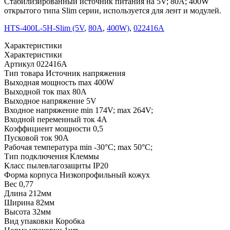
Стабилизированный источник питания на 5V; 80A; 400W
открытого типа Slim серии, используется для лент и модулей.
HTS-400L-5H-Slim (5V
,
80A
,
400W)
,
022416А
Характеристики
Характеристики
Артикул
022416А
Тип товара
Источник напряжения
Выходная мощность
max 400W
Выходной ток
max 80А
Выходное напряжение
5V
Входное напряжение
min 174V; max 264V;
Входной переменный ток
4А
Коэффициент мощности
0,5
Пусковой ток
90А
Рабочая температура
min -30°C; max 50°C;
Тип подключения
Клеммы
Класс пылевлагозащиты
IP20
Форма корпуса
Низкопрофильный кожух
Вес
0,77
Длина
212мм
Ширина
82мм
Высота
32мм
Вид упаковки
Коробка