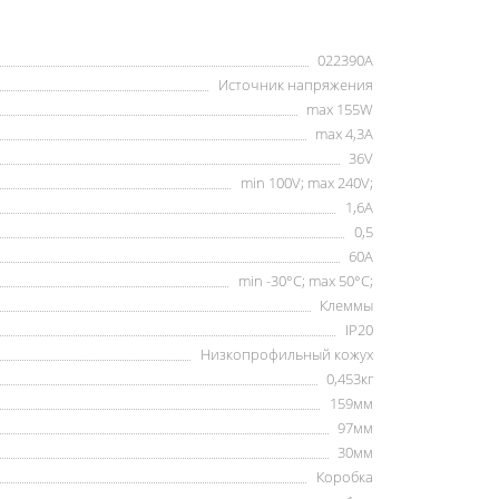
022390А
Источник напряжения
max 155W
max 4,3А
36V
min 100V; max 240V;
1,6А
0,5
60А
min -30°C; max 50°C;
Клеммы
IP20
Низкопрофильный кожух
0,453кг
159мм
97мм
30мм
Коробка