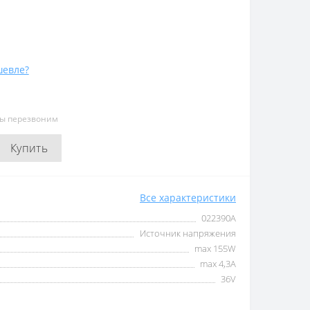
евле?
мы перезвоним
Купить
Все характеристики
022390А
Источник напряжения
max 155W
max 4,3А
36V