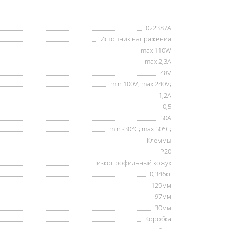
022387А
Источник напряжения
max 110W
max 2,3А
48V
min 100V; max 240V;
1,2А
0,5
50А
min -30°C; max 50°C;
Клеммы
IP20
Низкопрофильный кожух
0,346кг
129мм
97мм
30мм
Коробка