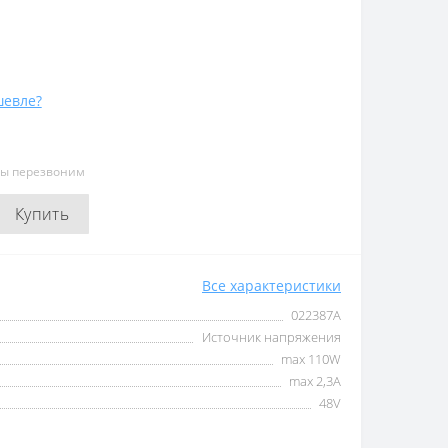
евле?
мы перезвоним
Купить
Все характеристики
022387А
Источник напряжения
max 110W
max 2,3А
48V