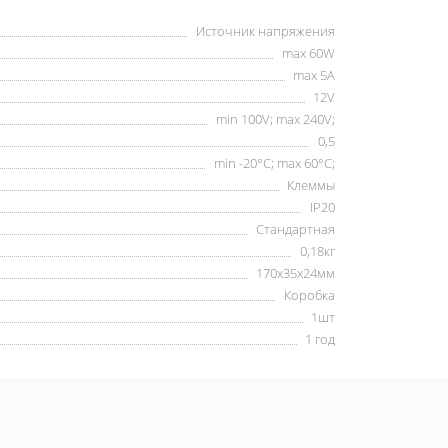
Источник напряжения
max 60W
max 5А
12V
min 100V; max 240V;
0,5
min -20°C; max 60°C;
Клеммы
IP20
Стандартная
0,18кг
170х35х24мм
Коробка
1шт
1 год