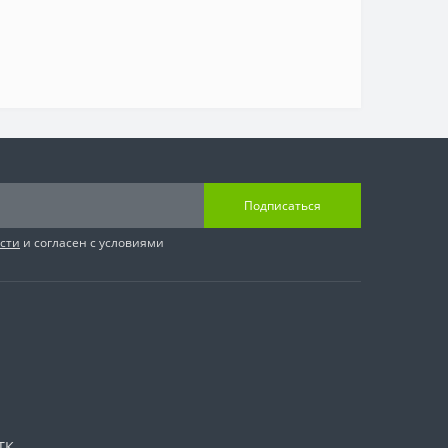
Подписаться
сти
и согласен с условиями
ТК