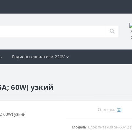
ы
Радиовыключатели 220V
5A; 60W) узкий
Отзывы:
(0)
Модель:
Блок питания SR-60-12 (