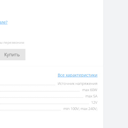
вле?
мы перезвоним
Купить
Все характеристики
Источник напряжения
max 60W
max 5А
12V
min 100V; max 240V;